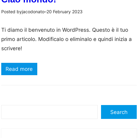
jacodonato
20 February 2023
Posted by
–
Ti diamo il benvenuto in WordPress. Questo è il tuo
primo articolo. Modificalo o eliminalo e quindi inizia a
scrivere!
:
Read more
C
i
a
o
S
Search
m
e
o
a
n
r