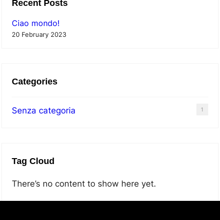
Recent Posts
d
c
o
Ciao mondo!
h
20 February 2023
!
Categories
Senza categoria
1
Tag Cloud
There’s no content to show here yet.